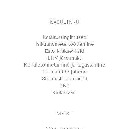
KASULIKKU
Kasutustingimused
Isikuandmete töötlemine
Esto Makseviisid
LHV järelmaks
Kohaletoimetamine ja tagastamine
Teemantide juhend
Sõrmuste suurused
KKK
Kinkekaart
MEIST
Meie Kauplused