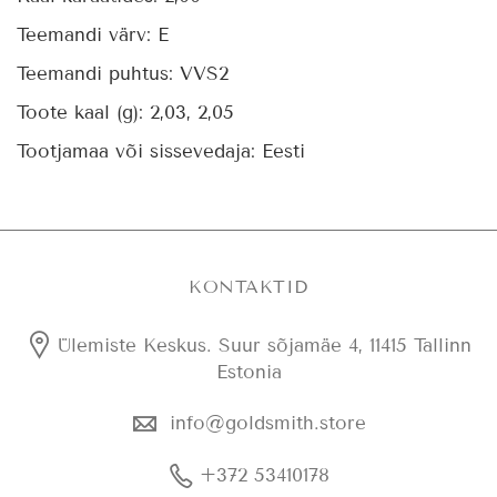
Teemandi värv:
E
Teemandi puhtus:
VVS2
Toote kaal (g):
2,03, 2,05
Tootjamaa või sissevedaja:
Eesti
KONTAKTID
Ülemiste Keskus. Suur sõjamäe 4, 11415 Tallinn
Estonia
info@goldsmith.store
+372 53410178