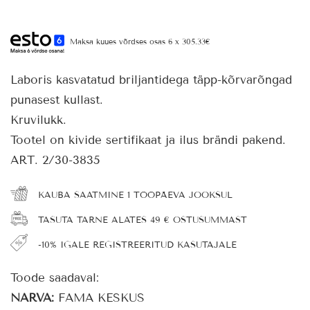
Maksa kuues võrdses osas 6 x 305.33€
Laboris kasvatatud briljantidega täpp-kõrvarõngad
punasest kullast.
Kruvilukk.
Tootel on kivide sertifikaat ja ilus brändi pakend.
ART. 2/30-3835
KAUBA SAATMINE 1 TÖÖPÄEVA JOOKSUL
TASUTA TARNE ALATES 49 € OSTUSUMMAST
-10% IGALE REGISTREERITUD KASUTAJALE
Toode saadaval:
NARVA:
FAMA KESKUS