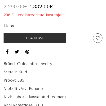
2,290.00
€
1,832.00
€
2061€ - registreeritud kasutajale
1 laos
LISA KORVI
Bränd:
Goldsmith jewelry
Metall:
Kuld
Proov:
585
Metalli värv:
Punane
Kivi:
Laboris kasvatatud teemant
Kaal karaatides:
2,00