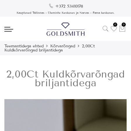
+372 53410178
Kauplused Tallinnas - Ülemiste Keskuses ja Narvas - Fama keskuses.
0
0
Teemantidega ehted
Kõrvarõngad
2,00Ct
Kuldkõrvarõngad briljantidega
2,00Ct Kuldkõrvarõngad
briljantidega