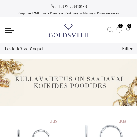
+372 53410178
Kauplused Tallinnas - Ülemiste Keskuses ja Narvas - Fama keskuses.
0
0
Laste kõrvarõngad
Filter
uus
uus