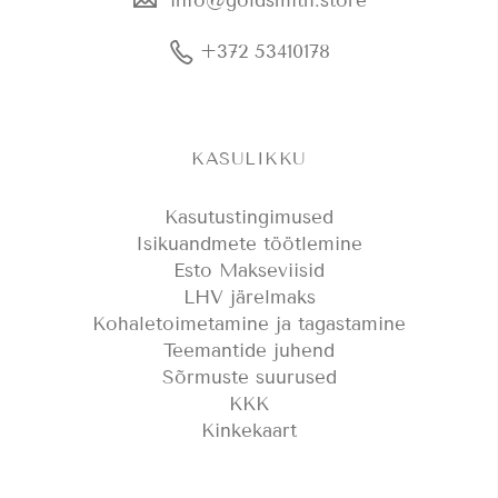
info@goldsmith.store
+372 53410178
KASULIKKU
Kasutustingimused
Isikuandmete töötlemine
Esto Makseviisid
LHV järelmaks
Kohaletoimetamine ja tagastamine
Teemantide juhend
Sõrmuste suurused
KKK
Kinkekaart