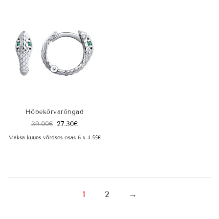
Hõbekõrvarõngad
39.00
€
27.30
€
Maksa kuues võrdses osas 6 x 4.55€
1
2
→