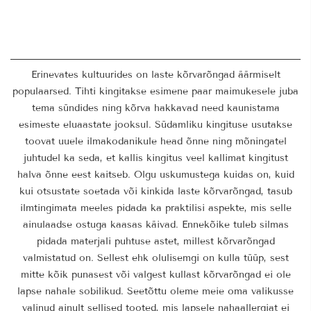
Erinevates kultuurides on laste kõrvarõngad äärmiselt
populaarsed. Tihti kingitakse esimene paar maimukesele juba
tema sündides ning kõrva hakkavad need kaunistama
esimeste eluaastate jooksul. Südamliku kingituse usutakse
toovat uuele ilmakodanikule head õnne ning mõningatel
juhtudel ka seda, et kallis kingitus veel kallimat kingitust
halva õnne eest kaitseb. Olgu uskumustega kuidas on, kuid
kui otsustate soetada või kinkida laste kõrvarõngad, tasub
ilmtingimata meeles pidada ka praktilisi aspekte, mis selle
ainulaadse ostuga kaasas käivad. Ennekõike tuleb silmas
pidada materjali puhtuse astet, millest kõrvarõngad
valmistatud on. Sellest ehk olulisemgi on kulla tüüp, sest
mitte kõik punasest või valgest kullast kõrvarõngad ei ole
lapse nahale sobilikud. Seetõttu oleme meie oma valikusse
valinud ainult sellised tooted, mis lapsele nahaallergiat ei