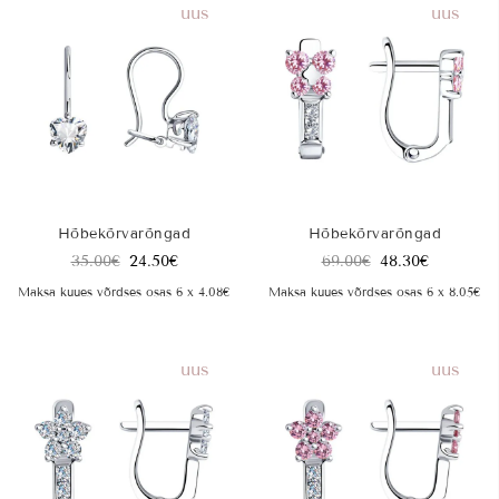
uus
uus
Hõbekõrvarõngad
Hõbekõrvarõngad
35.00
€
24.50
€
69.00
€
48.30
€
Maksa kuues võrdses osas 6 x 4.08€
Maksa kuues võrdses osas 6 x 8.05€
uus
uus