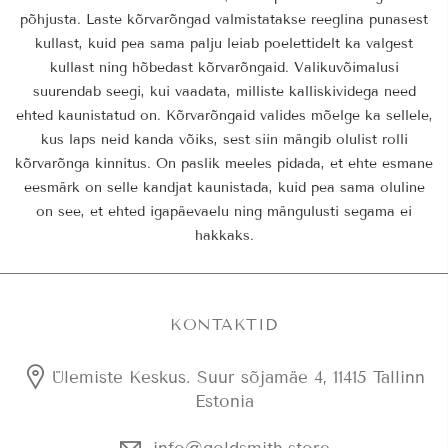
põhjusta. Laste kõrvarõngad valmistatakse reeglina punasest
kullast, kuid pea sama palju leiab poelettidelt ka valgest
kullast ning hõbedast kõrvarõngaid. Valikuvõimalusi
suurendab seegi, kui vaadata, milliste kalliskividega need
ehted kaunistatud on. Kõrvarõngaid valides mõelge ka sellele,
kus laps neid kanda võiks, sest siin mängib olulist rolli
kõrvarõnga kinnitus. On paslik meeles pidada, et ehte esmane
eesmärk on selle kandjat kaunistada, kuid pea sama oluline
on see, et ehted igapäevaelu ning mängulusti segama ei
hakkaks.
KONTAKTID
Ülemiste Keskus. Suur sõjamäe 4, 11415 Tallinn
Estonia