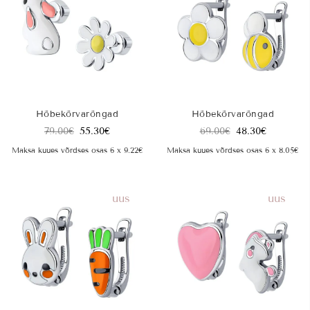
Hõbekõrvarõngad
Hõbekõrvarõngad
79.00
€
55.30
€
69.00
€
48.30
€
Maksa kuues võrdses osas 6 x 9.22€
Maksa kuues võrdses osas 6 x 8.05€
uus
uus