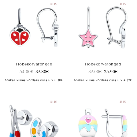
uus
uus
Hõbekõrvarõngad
Hõbekõrvarõngad
54.00
€
37.80
€
37.00
€
25.90
€
Maksa kuues võrdses osas 6 x 6.30€
Maksa kuues võrdses osas 6 x 4.32€
uus
uus