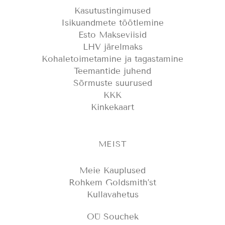
Kasutustingimused
Isikuandmete töötlemine
Esto Makseviisid
LHV järelmaks
Kohaletoimetamine ja tagastamine
Teemantide juhend
Sõrmuste suurused
KKK
Kinkekaart
MEIST
Meie Kauplused
Rohkem Goldsmith’st
Kullavahetus
OÜ Souchek