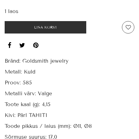
1 laos
LISA KORVI
Bränd:
Goldsmith jewelry
Metall:
Kuld
Proov:
585
Metalli värv:
Valge
Toote kaal (g):
4,15
Kivi:
Pärl TAHITI
Toode pikkus / laius (mm):
Ø11, Ø8
Sõrmuse suurus:
17,0