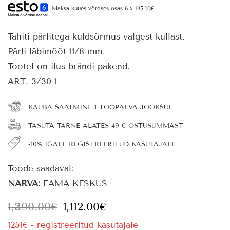
Maksa kuues võrdses osas 6 x 185.33€
Tahiti pärlitega kuldsõrmus valgest kullast.
Pärli läbimõõt 11/8 mm.
Tootel on ilus brändi pakend.
ART. 3/30-1
KAUBA SAATMINE 1 TÖÖPÄEVA JOOKSUL
TASUTA TARNE ALATES 49 € OSTUSUMMAST
-10% IGALE REGISTREERITUD KASUTAJALE
Toode saadaval:
NARVA:
FAMA KESKUS
1,390.00
€
1,112.00
€
1251€ - registreeritud kasutajale