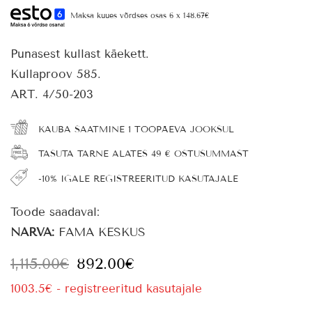
Maksa kuues võrdses osas 6 x 148.67€
Punasest kullast käekett.
Kullaproov 585.
ART. 4/50-203
KAUBA SAATMINE 1 TÖÖPÄEVA JOOKSUL
TASUTA TARNE ALATES 49 € OSTUSUMMAST
-10% IGALE REGISTREERITUD KASUTAJALE
Toode saadaval:
NARVA:
FAMA KESKUS
1,115.00
€
892.00
€
1003.5€ - registreeritud kasutajale