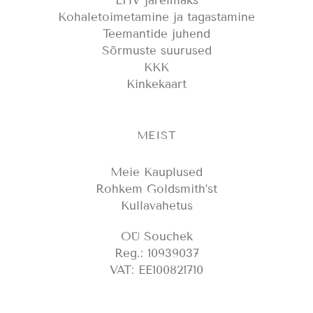
LHV järelmaks
Kohaletoimetamine ja tagastamine
Teemantide juhend
Sõrmuste suurused
KKK
Kinkekaart
MEIST
Meie Kauplused
Rohkem Goldsmith’st
Kullavahetus
OÜ Souchek
Reg.: 10939037
VAT: EE100821710