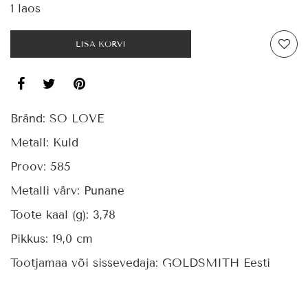
1 laos
LISA KORVI
Bränd:
SO LOVE
Metall:
Kuld
Proov:
585
Metalli värv:
Punane
Toote kaal (g):
3,78
Pikkus:
19,0 cm
Tootjamaa või sissevedaja:
GOLDSMITH Eesti