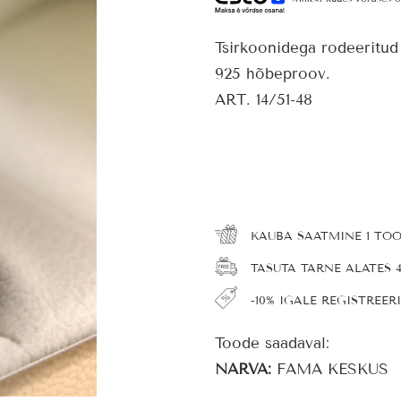
Tsirkoonidega rodeeritu
925 hõbeproov.
ART. 14/51-48
KAUBA SAATMINE 1 TÖ
TASUTA TARNE ALATES 
-10% IGALE REGISTREER
Toode saadaval:
NARVA:
FAMA KESKUS