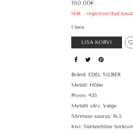
160.00
€
144€ - registreeritud kasu
1 laos
LISA KORVI
Bränd:
EDEL SILBER
Metall:
Hõbe
Proov:
925
Metalli värv:
Valge
Sõrmuse suurus:
16,5
Kivi:
Sünteetiline tsirkoo