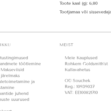
Toote kaal (g):
6,80
Tootjamaa või sissevedaj
IKKU
MEIST
tustingimused
Meie Kauplused
uandmete töötlemine
Rohkem Goldsmith’st
 Makseviisid
Kullavahetus
järelmaks
OÜ Souchek
letoimetamine ja
Reg.: 10939037
stamine
VAT: EE100821710
antide juhend
uste suurused