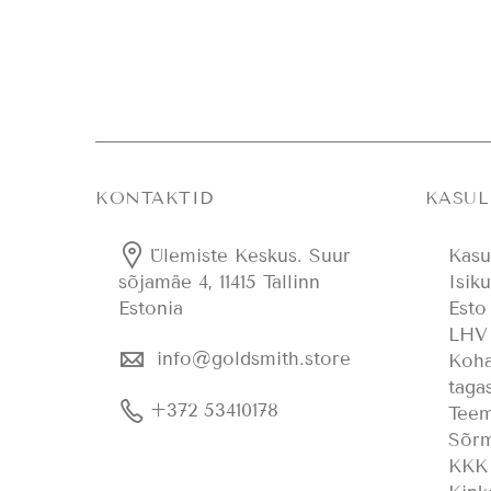
KONTAKTID
KASUL
Ülemiste Keskus. Suur
Kasu
Isik
sõjamäe 4, 11415 Tallinn
Esto
Estonia
LHV 
info@goldsmith.store
Koha
taga
+372 53410178
Teem
Sõrm
KKK