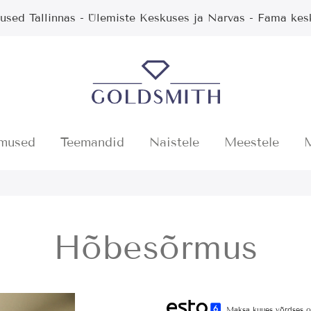
used Tallinnas - Ülemiste Keskuses ja Narvas - Fama kes
rmused
Teemandid
Naistele
Meestele
Hõbesõrmus
Maksa kuues võrdses o