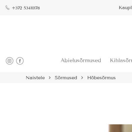
Kaupl
+372 53410178
Abielusõrmused
Kihlasõ
Naistele
Sõrmused
Hõbesõrmus