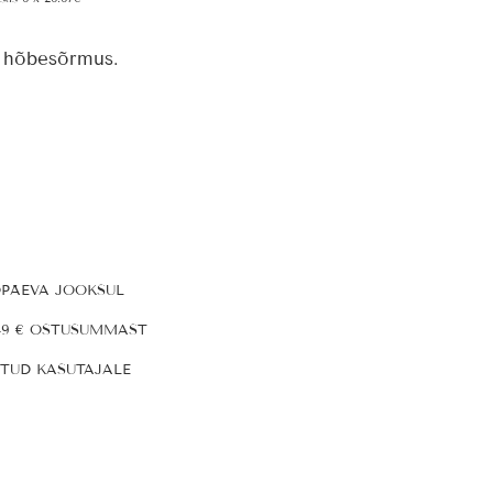
d hõbesõrmus.
ÖPÄEVA JOOKSUL
49 € OSTUSUMMAST
ITUD KASUTAJALE