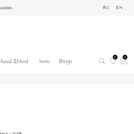
kuses.
RU
EN
0
0
Muud Ehted
Sale
Blogi
sas 6 x 26.67€