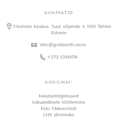
KONTAKTID
Ülemiste Keskus. Suur sõjamäe 4, 11415 Tallinn
Estonia
info@goldsmith.store
+372 53410178
KASULIKKU
Kasutustingimused
Isikuandmete töötlemine
Esto Makseviisid
LHV järelmaks