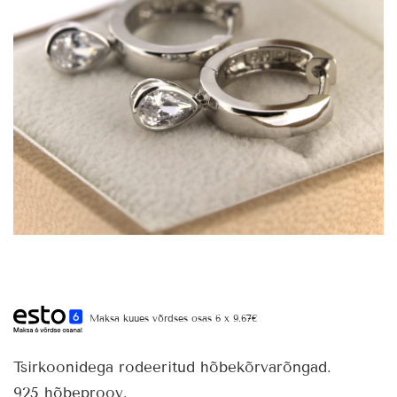
Maksa kuues võrdses osas 6 x 9.67€
Tsirkoonidega rodeeritud hõbekõrvarõngad.
925 hõbeproov.