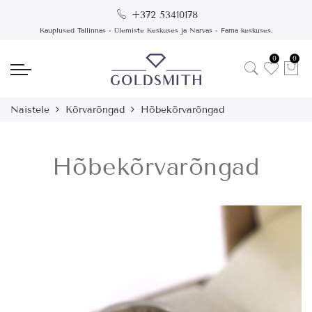
+372 53410178
Kauplused Tallinnas - Ülemiste Keskuses ja Narvas - Fama keskuses.
0
0
Naistele
Kõrvarõngad
Hõbekõrvarõngad
Hõbekõrvarõngad