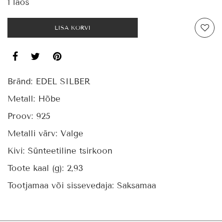
1 laos
LISA KORVI
Bränd:
EDEL SILBER
Metall:
Hõbe
Proov:
925
Metalli värv:
Valge
Kivi:
Sünteetiline tsirkoon
Toote kaal (g):
2,93
Tootjamaa või sissevedaja:
Saksamaa