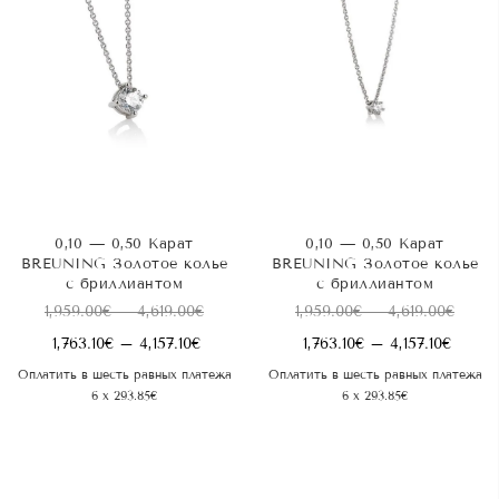
0,10 — 0,50 Карат
0,10 — 0,50 Карат
BREUNING Золотое колье
BREUNING Золотое колье
с бриллиантом
с бриллиантом
Диапазон
Диап
1,959.00
€
–
4,619.00
€
1,959.00
€
–
4,619.00
€
цен:
цен:
Диапазон
Диапа
1,763.10
€
–
4,157.10
€
1,763.10
€
–
4,157.10
€
1,959.00€
1,959.
цен:
цен:
Оплатить в шесть равных платежа
Оплатить в шесть равных платежа
–
–
1,763.10€
1,763.1
6 x 293.85€
6 x 293.85€
4,619.00€
4,619.
–
–
4,157.10€
4,157.1