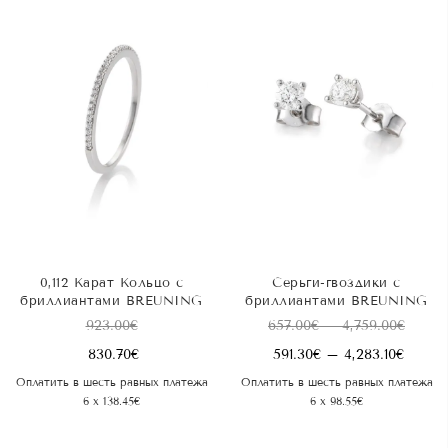
0,112 Карат Kольцо с
Серьги-гвоздики с
бриллиантами BREUNING
бриллиантами BREUNING
Диапа
923.00
€
657.00
€
–
4,759.00
€
цен:
Диапа
830.70
€
591.30
€
–
4,283.10
€
657.00
цен:
Оплатить в шесть равных платежа
Оплатить в шесть равных платежа
–
591.30
6 x 138.45€
6 x 98.55€
4,759.
–
4,283.