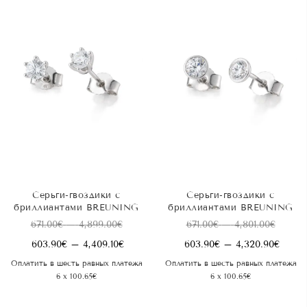
Серьги-гвоздики с
Серьги-гвоздики с
бриллиантами BREUNING
бриллиантами BREUNING
Диапазон
Диапа
671.00
€
–
4,899.00
€
671.00
€
–
4,801.00
€
цен:
цен:
Диапазон
Диап
603.90
€
–
4,409.10
€
603.90
€
–
4,320.90
€
671.00€
671.00€
цен:
цен:
Оплатить в шесть равных платежа
Оплатить в шесть равных платежа
–
–
603.90€
603.9
6 x 100.65€
6 x 100.65€
4,899.00€
4,801.0
–
–
4,409.10€
4,320