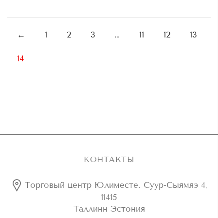
←
1
2
3
…
11
12
13
14
КОНТАКТЫ
Торговый центр Юлиместе. Суур-Сыямяэ 4,
11415
Таллинн Эстония