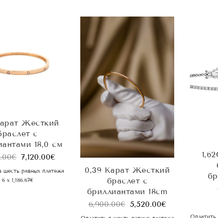
Карат Жесткий
браслет с
антами 18,0 см
1,6
.00
€
7,120.00
€
0,39 Карат Жесткий
в шесть равных платежа
бр
браслет с
6 x 1,186.67€
бриллиантами 18cm
6,900.00
€
5,520.00
€
Оплатить 