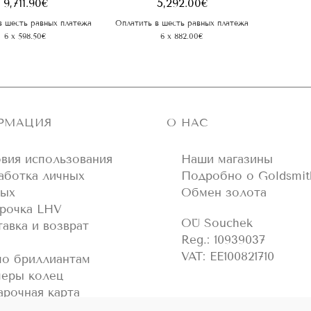
9,711.90
€
5,292.00
€
в шесть равных платежа
Оплатить в шесть равных платежа
6 x 598.50€
6 x 882.00€
РМАЦИЯ
О НАС
вия использования
Наши магазины
аботка личных
Подробно о Goldsmit
ных
Обмен золота
срочка LHV
OÜ Souchek
авка и возврат
Reg.: 10939037
VAT: EE100821710
по бриллиантам
меры колец
рочная карта