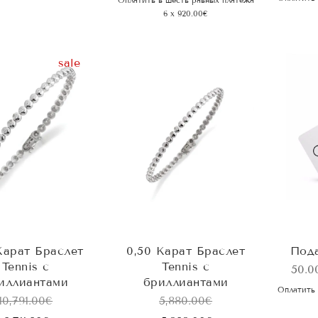
Оплатить в шесть равных платежа
6 x 920.00€
sale
Карат Браслет
0,50 Карат Браслет
Пода
Tennis с
Tennis с
50.0
иллиантами
бриллиантами
Оплатить 
10,791.00
€
5,880.00
€