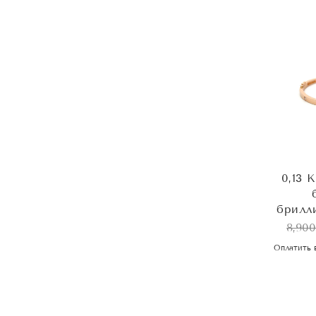
0,13 
брилли
8,900
Оплатить 