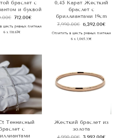
той браслет с
0,45 Карат Жесткий
иантом и буквой
браслет с
бриллиантами 19cm
0.00
€
712.00
€
7,990.00
€
6,392.00
€
в шесть равных платежа
6 x 118.67€
Оплатить в шесть равных платежа
6 x 1,065.33€
0Ct Теннисный
Жесткий браслет из
браслет с
золота
иллиантами
4,990.00
€
3,992.00
€