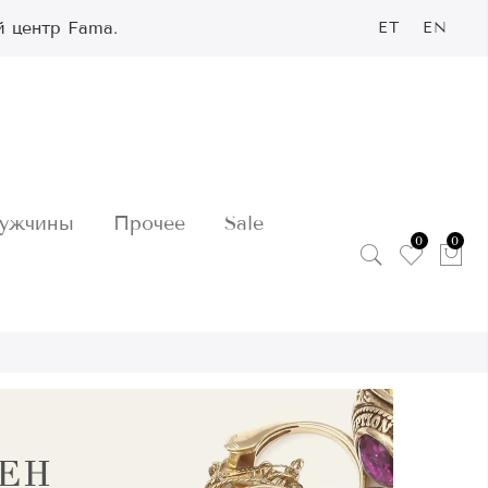
й центр Fama.
ET
EN
ужчины
Прочее
Sale
0
0