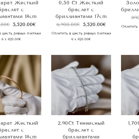
Карат Жесткий
0,50 Ct Жесткий
Золо
браслет с
браслет с
брилл
лиантами 18cm
бриллиантами 17cm
89
.00
€
5,520.00
€
6,900.00
€
5,520.00
€
Оплатить 
в шесть равных платежа
Оплатить в шесть равных платежа
6 x 920.00€
6 x 920.00€
Карат Жесткий
2,90Ct Теннисный
1,7
браслет с
браслет с
лиантами 18cm
бриллиантами
бр