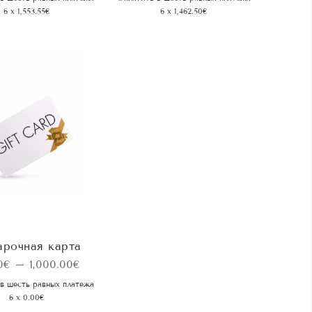
6 x 1,553.55€
6 x 1,462.50€
рочная карта
Диапазон
0
€
–
1,000.00
€
цен:
в шесть равных платежа
6 x 0.00€
50.00€