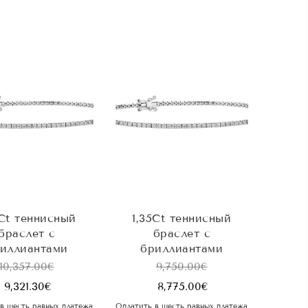
2Ct теннисный
1,35Ct теннисный
браслет с
браслет с
иллиантами
бриллиантами
10,357.00
€
9,750.00
€
9,321.30
€
8,775.00
€
в шесть равных платежа
Оплатить в шесть равных платежа