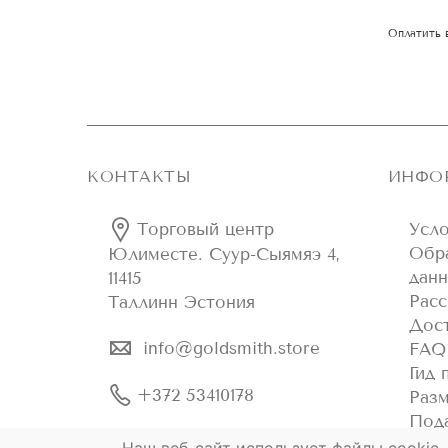
Оплатить 
КОНТАКТЫ
ИНФО
Торговый центр
Усло
Обр
Юлиместе. Суур-Сыямяэ 4,
дан
11415
Рас
Таллинн Эстония
Дост
info@goldsmith.store
FAQ
Гид 
+372 53410178
Раз
Пода