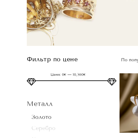
Фильтр по цене
По поп
Цена:
0€
—
10,360€
Минимальная
Максимальная
цена
цена
Металл
Золото
Серебро